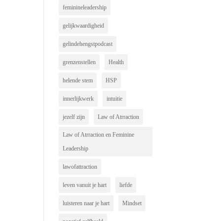
feminineleadership
gelijkwaardigheid
gelindehengstpodcast
grenzenstellen
Health
helende stem
HSP
innerlijkwerk
intuitie
jezelf zijn
Law of Atrraction
Law of Atrraction en Feminine
Leadership
lawofattraction
leven vanuit je hart
liefde
luisteren naar je hart
Mindset