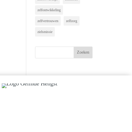
zelfontwikkeling
zelfvertrouwen
zelfzorg
zielsmissie