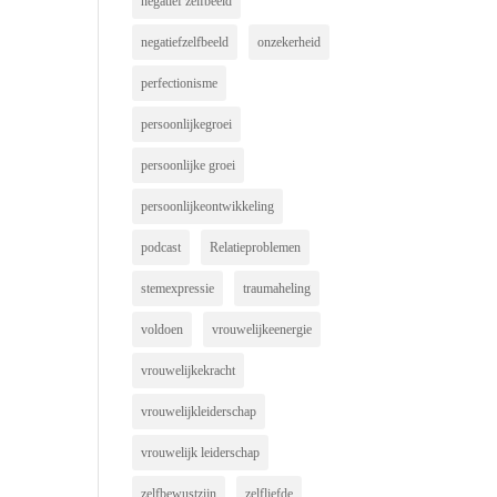
negatief zelfbeeld
negatiefzelfbeeld
onzekerheid
perfectionisme
persoonlijkegroei
persoonlijke groei
persoonlijkeontwikkeling
podcast
Relatieproblemen
stemexpressie
traumaheling
voldoen
vrouwelijkeenergie
vrouwelijkekracht
vrouwelijkleiderschap
vrouwelijk leiderschap
zelfbewustzijn
zelfliefde