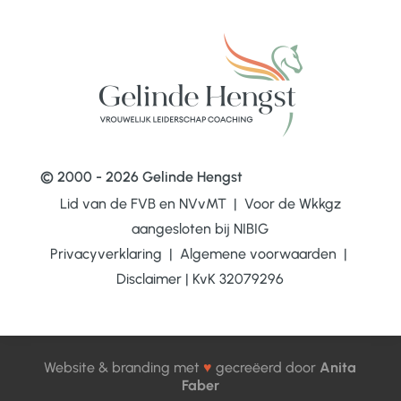
© 2000 - 2026 Gelinde Hengst
Lid van de FVB en NVvMT | Voor de Wkkgz
aangesloten bij
NIBIG
Privacyverklaring
|
Algemene voorwaarden
|
Disclaimer
|
KvK 32079296
Website & branding met
♥
gecreëerd door
Anita
Faber