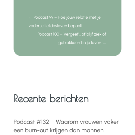
←
Podcast 99 – Hoe jouw relatie met je
vader je liefdesleven bepaalt
Podcast 100 – Vergeef… of blijf ziek of
geblokkeerd in je leven
→
Recente berichten
Podcast #132 – Waarom vrouwen vaker
een burn-out krijgen dan mannen