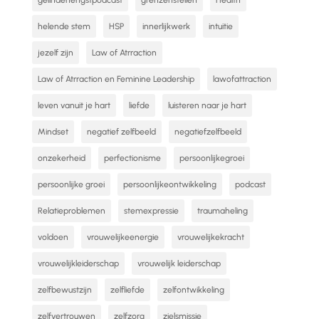
helende stem
HSP
innerlijkwerk
intuitie
jezelf zijn
Law of Atrraction
Law of Atrraction en Feminine Leadership
lawofattraction
leven vanuit je hart
liefde
luisteren naar je hart
Mindset
negatief zelfbeeld
negatiefzelfbeeld
onzekerheid
perfectionisme
persoonlijkegroei
persoonlijke groei
persoonlijkeontwikkeling
podcast
Relatieproblemen
stemexpressie
traumaheling
voldoen
vrouwelijkeenergie
vrouwelijkekracht
vrouwelijkleiderschap
vrouwelijk leiderschap
zelfbewustzijn
zelfliefde
zelfontwikkeling
zelfvertrouwen
zelfzorg
zielsmissie