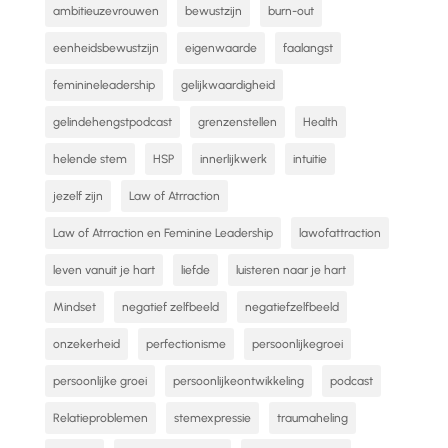
ambitieuzevrouwen
bewustzijn
burn-out
eenheidsbewustzijn
eigenwaarde
faalangst
feminineleadership
gelijkwaardigheid
gelindehengstpodcast
grenzenstellen
Health
helende stem
HSP
innerlijkwerk
intuitie
jezelf zijn
Law of Atrraction
Law of Atrraction en Feminine Leadership
lawofattraction
leven vanuit je hart
liefde
luisteren naar je hart
Mindset
negatief zelfbeeld
negatiefzelfbeeld
onzekerheid
perfectionisme
persoonlijkegroei
persoonlijke groei
persoonlijkeontwikkeling
podcast
Relatieproblemen
stemexpressie
traumaheling