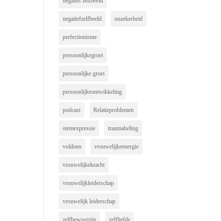
negatief zelfbeeld
negatiefzelfbeeld
onzekerheid
perfectionisme
persoonlijkegroei
persoonlijke groei
persoonlijkeontwikkeling
podcast
Relatieproblemen
stemexpressie
traumaheling
voldoen
vrouwelijkeenergie
vrouwelijkekracht
vrouwelijkleiderschap
vrouwelijk leiderschap
zelfbewustzijn
zelfliefde