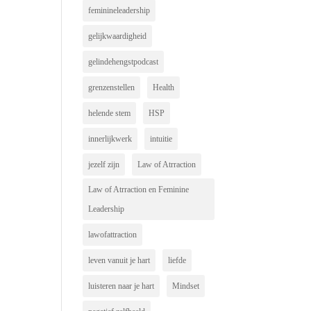
feminineleadership
gelijkwaardigheid
gelindehengstpodcast
grenzenstellen
Health
helende stem
HSP
innerlijkwerk
intuitie
jezelf zijn
Law of Atrraction
Law of Atrraction en Feminine
Leadership
lawofattraction
leven vanuit je hart
liefde
luisteren naar je hart
Mindset