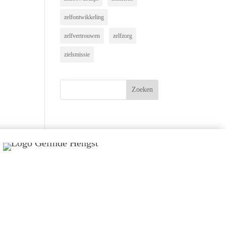
zelfontwikkeling
zelfvertrouwen
zelfzorg
zielsmissie