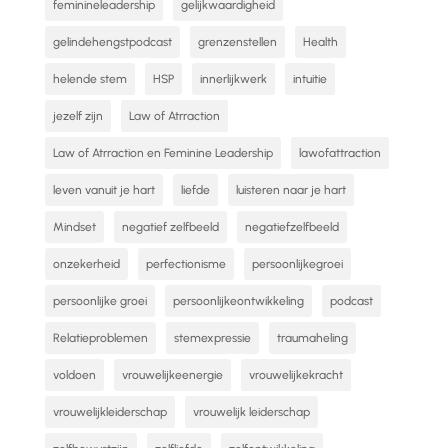
feminineleadership
gelijkwaardigheid
gelindehengstpodcast
grenzenstellen
Health
helende stem
HSP
innerlijkwerk
intuitie
jezelf zijn
Law of Atrraction
Law of Atrraction en Feminine Leadership
lawofattraction
leven vanuit je hart
liefde
luisteren naar je hart
Mindset
negatief zelfbeeld
negatiefzelfbeeld
onzekerheid
perfectionisme
persoonlijkegroei
persoonlijke groei
persoonlijkeontwikkeling
podcast
Relatieproblemen
stemexpressie
traumaheling
voldoen
vrouwelijkeenergie
vrouwelijkekracht
vrouwelijkleiderschap
vrouwelijk leiderschap