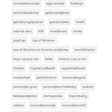
eenheidsbewustzijn
eigenwaarde
faalangst
feminineleadership
gelijkwaardigheid
gelindehengstpodcast
grenzenstellen
Health
helende stem
HSP
innerlijkwerk
intuitie
jezelf zijn
Law of Atrraction
Law of Atrraction en Feminine Leadership
lawofattraction
leven vanuit je hart
liefde
luisteren naar je hart
Mindset
negatief zelfbeeld
negatiefzelfbeeld
onzekerheid
perfectionisme
persoonlijkegroei
persoonlijke groei
persoonlijkeontwikkeling
podcast
Relatieproblemen
stemexpressie
traumaheling
voldoen
vrouwelijkeenergie
vrouwelijkekracht