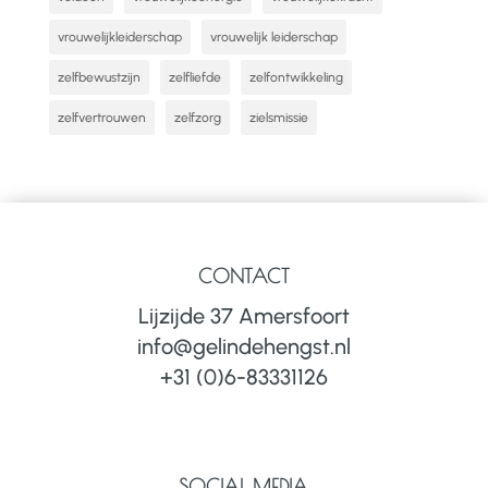
vrouwelijkleiderschap
vrouwelijk leiderschap
zelfbewustzijn
zelfliefde
zelfontwikkeling
zelfvertrouwen
zelfzorg
zielsmissie
CONTACT
Lijzijde 37 Amersfoort
info@gelindehengst.nl
+31 (0)6-83331126
SOCIAL MEDIA