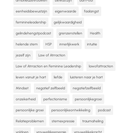
ambitieuzevrouwen
bewustzijn
burn-out
eenheidsbewustzijn
eigenwaarde
faalangst
feminineleadership
gelijkwaardigheid
gelindehengstpodcast
grenzenstellen
Health
helende stem
HSP
innerlijkwerk
intuitie
jezelf zijn
Law of Atrraction
Law of Atrraction en Feminine Leadership
lawofattraction
leven vanuit je hart
liefde
luisteren naar je hart
Mindset
negatief zelfbeeld
negatiefzelfbeeld
onzekerheid
perfectionisme
persoonlijkegroei
persoonlijke groei
persoonlijkeontwikkeling
podcast
Relatieproblemen
stemexpressie
traumaheling
voldoen
vrouwelijkeenergie
vrouwelijkekracht