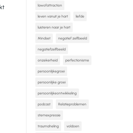
lawofattraction
kt
leven vanuit je hart
liefde
luisteren naar je hart
Mindset
negatief zelfbeeld
negatiefzelfbeeld
onzekerheid
perfectionisme
persoonlijkegroei
persoonlijke groei
persoonlijkeontwikkeling
podcast
Relatieproblemen
stemexpressie
traumaheling
voldoen