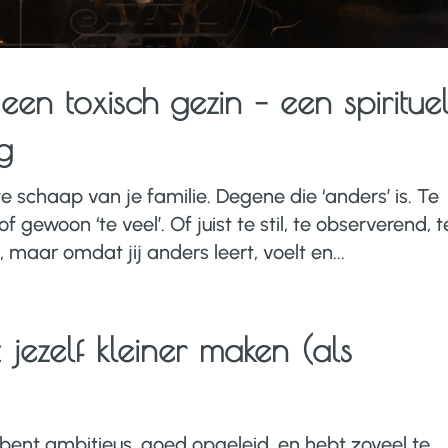
en toxisch gezin – een spiritue
g
e schaap van je familie. Degene die ‘anders’ is. Te
of gewoon ‘te veel’. Of juist te stil, te observerend, t
maar omdat jij anders leert, voelt en...
jezelf kleiner maken (als
e bent ambitieus, goed opgeleid, en hebt zoveel te