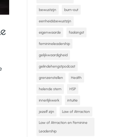
bewustzijn
burn-out
eenheidsbewustzijn
le
eigenwaarde
faalangst
feminineleadership
gelijkwaardigheid
gelindehengstpodcast
e
grenzenstellen
Health
helende stem
HSP
innerlijkwerk
intuitie
jezelf zijn
Law of Atrraction
Law of Atrraction en Feminine
Leadership