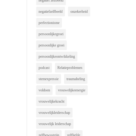
negatief zelfbeeld
negatiefzelfbeeld
onzekerheid
perfectionisme
persoonlijkegroei
persoonlijke groei
persoonlijkeontwikkeling
podcast
Relatieproblemen
stemexpressie
traumaheling
voldoen
vrouwelijkeenergie
vrouwelijkekracht
vrouwelijkleiderschap
vrouwelijk leiderschap
zelfbewustzijn
zelfliefde