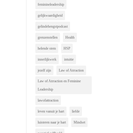
feminineleadership
gelijkwaardigheid
gelindehengstpodcast
grenzenstellen
Health
helende stem
HSP
innerlijkwerk
intuitie
jezelf zijn
Law of Atrraction
Law of Atrraction en Feminine
Leadership
lawofattraction
leven vanuit je hart
liefde
luisteren naar je hart
Mindset