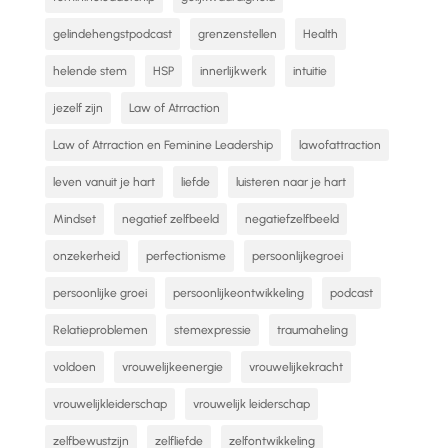
gelindehengstpodcast
grenzenstellen
Health
helende stem
HSP
innerlijkwerk
intuitie
jezelf zijn
Law of Atrraction
Law of Atrraction en Feminine Leadership
lawofattraction
leven vanuit je hart
liefde
luisteren naar je hart
Mindset
negatief zelfbeeld
negatiefzelfbeeld
onzekerheid
perfectionisme
persoonlijkegroei
persoonlijke groei
persoonlijkeontwikkeling
podcast
Relatieproblemen
stemexpressie
traumaheling
voldoen
vrouwelijkeenergie
vrouwelijkekracht
vrouwelijkleiderschap
vrouwelijk leiderschap
zelfbewustzijn
zelfliefde
zelfontwikkeling