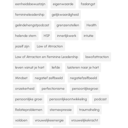
eenheidsbewustzijn
eigenwaarde
faalangst
feminineleadership
gelijkwaardigheid
gelindehengstpodcast
grenzenstellen
Health
helende stem
HSP
innerlijkwerk
intuitie
jezelf zijn
Law of Atrraction
Law of Atrraction en Feminine Leadership
lawofattraction
leven vanuit je hart
liefde
luisteren naar je hart
Mindset
negatief zelfbeeld
negatiefzelfbeeld
onzekerheid
perfectionisme
persoonlijkegroei
persoonlijke groei
persoonlijkeontwikkeling
podcast
Relatieproblemen
stemexpressie
traumaheling
voldoen
vrouwelijkeenergie
vrouwelijkekracht