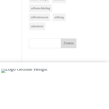
zelfontwikkeling
zelfvertrouwen
zelfzorg
zielsmissie