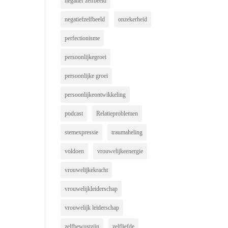
negatief zelfbeeld
negatiefzelfbeeld
onzekerheid
perfectionisme
persoonlijkegroei
persoonlijke groei
persoonlijkeontwikkeling
podcast
Relatieproblemen
stemexpressie
traumaheling
voldoen
vrouwelijkeenergie
vrouwelijkekracht
vrouwelijkleiderschap
vrouwelijk leiderschap
zelfbewustzijn
zelfliefde