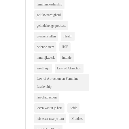
feminineleadership
gelijkwaardigheid
gelindehengstpodcast
grenzenstellen
Health
helende stem
HSP
innerlijkwerk
intuitie
jezelf zijn
Law of Atrraction
Law of Atrraction en Feminine
Leadership
lawofattraction
leven vanuit je hart
liefde
luisteren naar je hart
Mindset