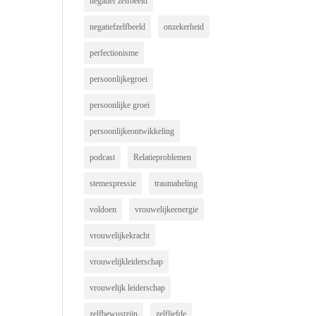
negatief zelfbeeld
negatiefzelfbeeld
onzekerheid
perfectionisme
persoonlijkegroei
persoonlijke groei
persoonlijkeontwikkeling
podcast
Relatieproblemen
stemexpressie
traumaheling
voldoen
vrouwelijkeenergie
vrouwelijkekracht
vrouwelijkleiderschap
vrouwelijk leiderschap
zelfbewustzijn
zelfliefde