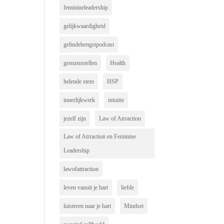
feminineleadership
gelijkwaardigheid
gelindehengstpodcast
grenzenstellen
Health
helende stem
HSP
innerlijkwerk
intuitie
jezelf zijn
Law of Atrraction
Law of Atrraction en Feminine
Leadership
lawofattraction
leven vanuit je hart
liefde
luisteren naar je hart
Mindset