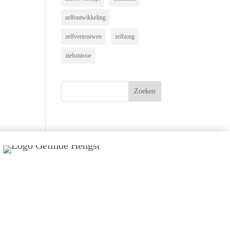
zelfontwikkeling
zelfvertrouwen
zelfzorg
zielsmissie