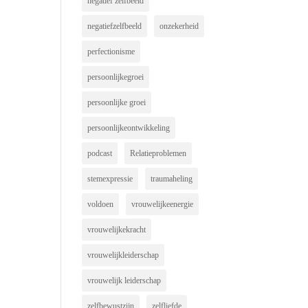
negatief zelfbeeld
negatiefzelfbeeld
onzekerheid
perfectionisme
persoonlijkegroei
persoonlijke groei
persoonlijkeontwikkeling
podcast
Relatieproblemen
stemexpressie
traumaheling
voldoen
vrouwelijkeenergie
vrouwelijkekracht
vrouwelijkleiderschap
vrouwelijk leiderschap
zelfbewustzijn
zelfliefde