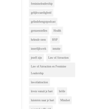
feminineleadership
gelijkwaardigheid
gelindehengstpodcast
grenzenstellen
Health
helende stem
HSP
innerlijkwerk
intuitie
jezelf zijn
Law of Atrraction
Law of Atrraction en Feminine
Leadership
lawofattraction
leven vanuit je hart
liefde
luisteren naar je hart
Mindset