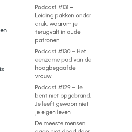
Podcast #131 –
Leiding pakken onder
druk: waarom je
gen
terugvalt in oude
patronen
Podcast #130 – Het
eenzame pad van de
hoogbegaafde
is
vrouw
Podcast #129 – Je
bent niet opgebrand.
Je leeft gewoon niet
s
je eigen leven
De meeste mensen
gaan niet dood door