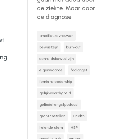
de ziekte. Maar door
de diagnose.
ambitieuzevrouwen
et
bewustzijn
burn-out
ing.
eenheidsbewustzijn
eigenwaarde
faalangst
feminineleadership
gelijkwaardigheid
gelindehengstpodcast
grenzenstellen
Health
helende stem
HSP