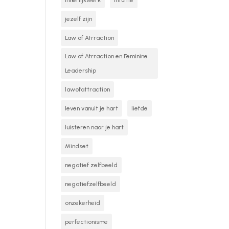
innerlijkwerk
intuitie
jezelf zijn
Law of Atrraction
Law of Atrraction en Feminine
Leadership
lawofattraction
leven vanuit je hart
liefde
luisteren naar je hart
Mindset
negatief zelfbeeld
negatiefzelfbeeld
onzekerheid
perfectionisme