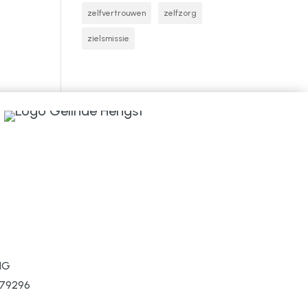
zelfvertrouwen
zelfzorg
zielsmissie
IG
079296