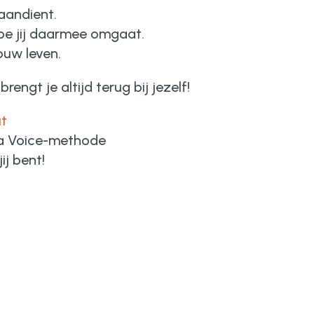
 aandient.
oe jij daarmee omgaat.
jouw leven.
engt je altijd terug bij jezelf!
ut
ra Voice-methode
ij bent!