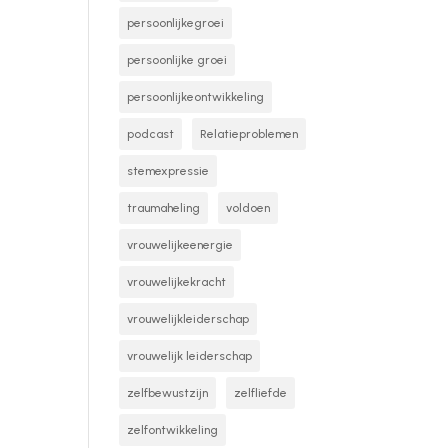
persoonlijkegroei
persoonlijke groei
persoonlijkeontwikkeling
podcast
Relatieproblemen
stemexpressie
traumaheling
voldoen
vrouwelijkeenergie
vrouwelijkekracht
vrouwelijkleiderschap
vrouwelijk leiderschap
zelfbewustzijn
zelfliefde
zelfontwikkeling