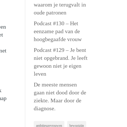
waarom je terugvalt in
oude patronen
Podcast #130 – Het
een
eenzame pad van de
et
hoogbegaafde vrouw
Podcast #129 – Je bent
met
niet opgebrand. Je leeft
gewoon niet je eigen
leven
De meeste mensen
k
gaan niet dood door de
nap
ziekte. Maar door de
diagnose.
ambitieuzevrouwen
bewustzijn