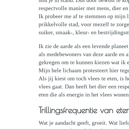
hou je in stand. Dus door bewust te ko
respectvolle manier met mens, dier e
Ik probeer me af te stemmen op mijn l
prikkelvolle stad, voor mezelf te zor
suiker, smaak-, kleur- en bestrijdings
Ik zie de aarde als een levende planee
als medebewoners van deze aarde en al
gekregen om te kunnen kiezen wat ik ee
Mijn hele lichaam protesteert hier teg
Als jij kiest om toch vlees te eten, is
vlees gaat. Dan heeft het dier een res
eten die als energie in het vlees wonen
Trillingsfrequentie van ete
Wat je aandacht geeft, groeit. Wat lie