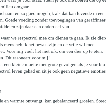
pen waar je voor staat, steun je ook die boeren die op e
n milieu omgaan.
ichaam en zo goed mogelijk als dat kan levende in een
gen. Goede voeding zonder toevoegingen van geraffinee
middelen zijn daar een onderdeel van.
t waar we respectvol mee om dienen te gaan. Ik zie dier
s mens heb ik het bewustzijn en de vrije wil mee
t. Voor mij voelt het niet o.k. om een dier op te eten.
en. Dit resoneert voor mij!
 het een kleine moeite met grote gevolgen als je voor bio
pectvol leven gehad en zit je ook geen negatieve emoties
.
n
fde en warmte ontvangt, kan gebalanceerd groeien. Stee