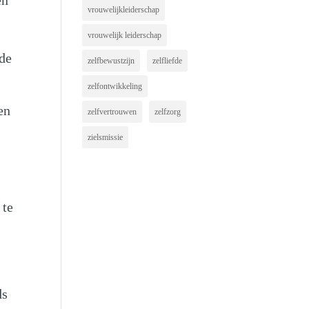
en
vrouwelijkleiderschap
vrouwelijk leiderschap
rde
zelfbewustzijn
zelfliefde
zelfontwikkeling
en
zelfvertrouwen
zelfzorg
zielsmissie
 te
ds