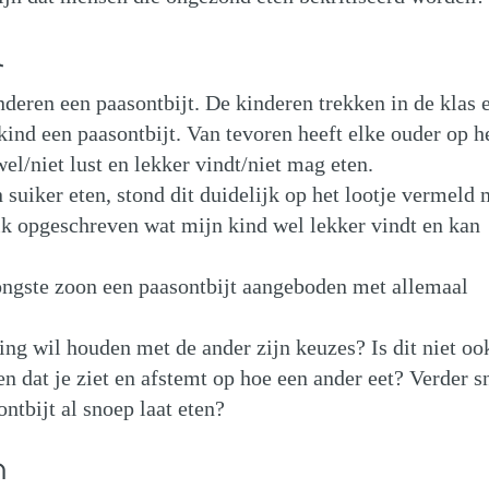
l
inderen een paasontbijt. De kinderen trekken in de klas 
kind een paasontbijt. Van tevoren heeft elke ouder op h
el/niet lust en lekker vindt/niet mag eten.
 suiker eten, stond dit duidelijk op het lootje vermeld 
 ik opgeschreven wat mijn kind wel lekker vindt en kan
jongste zoon een paasontbijt aangeboden met allemaal
ng wil houden met de ander zijn keuzes? Is dit niet oo
en dat je ziet en afstemt op hoe een ander eet? Verder s
ontbijt al snoep laat eten?
n