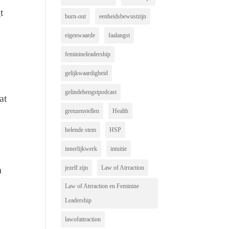
t
burn-out
eenheidsbewustzijn
eigenwaarde
faalangst
feminineleadership
gelijkwaardigheid
gelindehengstpodcast
at
grenzenstellen
Health
helende stem
HSP
innerlijkwerk
intuitie
t
n
jezelf zijn
Law of Atrraction
Law of Atrraction en Feminine
Leadership
lawofattraction