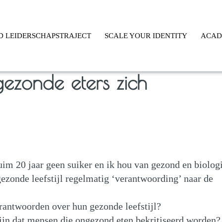
D LEIDERSCHAPSTRAJECT
SCALE YOUR IDENTITY
ACA
zonde eters zich
 ruim 20 jaar geen suiker en ik hou van gezond en biolog
gezonde leefstijl regelmatig ‘verantwoording’ naar de
antwoorden over hun gezonde leefstijl?
ijn dat mensen die ongezond eten bekritiseerd worden?