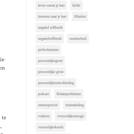
leven vanuit je hart
liefde
j
luisteren naar je hart
Mindset
negatief zelfbeeld
negatiefzelfbeeld
onzekerheid
perfectionisme
ie
persoonlijkegroei
en
persoonlijke groei
persoonlijkeontwikkeling
podcast
Relatieproblemen
stemexpressie
traumaheling
 te
voldoen
vrouwelijkeenergie
,
vrouwelijkekracht