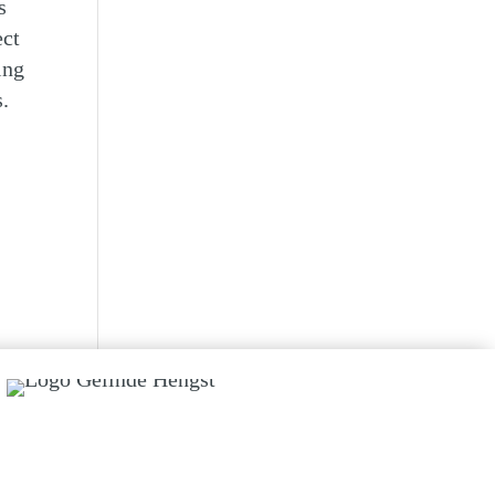
s
ect
ing
.