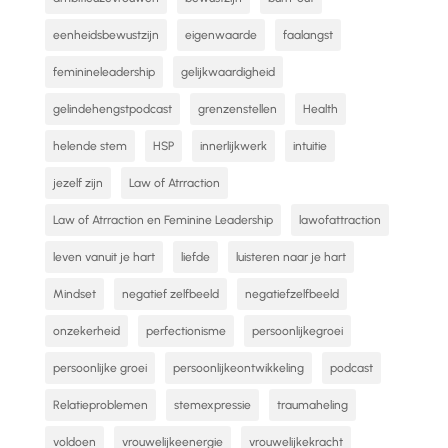
eenheidsbewustzijn
eigenwaarde
faalangst
feminineleadership
gelijkwaardigheid
gelindehengstpodcast
grenzenstellen
Health
helende stem
HSP
innerlijkwerk
intuitie
jezelf zijn
Law of Atrraction
Law of Atrraction en Feminine Leadership
lawofattraction
leven vanuit je hart
liefde
luisteren naar je hart
Mindset
negatief zelfbeeld
negatiefzelfbeeld
onzekerheid
perfectionisme
persoonlijkegroei
persoonlijke groei
persoonlijkeontwikkeling
podcast
Relatieproblemen
stemexpressie
traumaheling
voldoen
vrouwelijkeenergie
vrouwelijkekracht