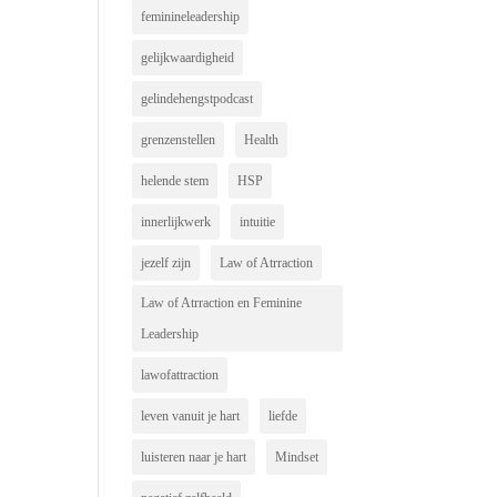
feminineleadership
gelijkwaardigheid
gelindehengstpodcast
grenzenstellen
Health
helende stem
HSP
innerlijkwerk
intuitie
jezelf zijn
Law of Atrraction
Law of Atrraction en Feminine
Leadership
lawofattraction
leven vanuit je hart
liefde
luisteren naar je hart
Mindset