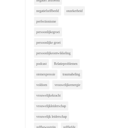
negatief zelfbeeld
negatiefzelfbeeld
onzekerheid
perfectionisme
persoonlijkegroei
persoonlijke groei
persoonlijkeontwikkeling
podcast
Relatieproblemen
stemexpressie
traumaheling
voldoen
vrouwelijkeenergie
vrouwelijkekracht
vrouwelijkleiderschap
vrouwelijk leiderschap
zelfbewustzijn
zelfliefde