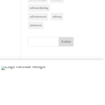
zelfontwikkeling
zelfvertrouwen
zelfzorg
zielsmissie