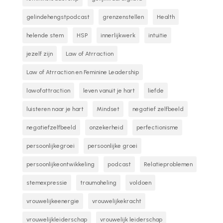
gelindehengstpodcast
grenzenstellen
Health
helende stem
HSP
innerlijkwerk
intuitie
jezelf zijn
Law of Atrraction
Law of Atrraction en Feminine Leadership
lawofattraction
leven vanuit je hart
liefde
luisteren naar je hart
Mindset
negatief zelfbeeld
negatiefzelfbeeld
onzekerheid
perfectionisme
persoonlijkegroei
persoonlijke groei
persoonlijkeontwikkeling
podcast
Relatieproblemen
stemexpressie
traumaheling
voldoen
vrouwelijkeenergie
vrouwelijkekracht
vrouwelijkleiderschap
vrouwelijk leiderschap