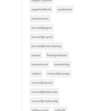
negatief zelfbeeld
negatiefzelfbeeld
onzekerheid
perfectionisme
persoonlijkegroei
persoonlijke groei
persoonlijkeontwikkeling
podcast
Relatieproblemen
stemexpressie
traumaheling
voldoen
vrouwelijkeenergie
vrouwelijkekracht
vrouwelijkleiderschap
vrouwelijk leiderschap
zelfbewustzijn
zelfliefde