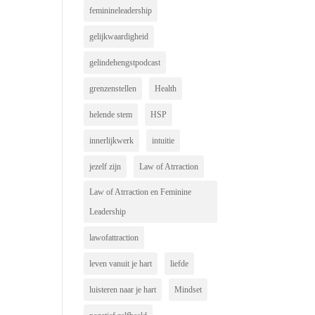
feminineleadership
gelijkwaardigheid
gelindehengstpodcast
grenzenstellen
Health
helende stem
HSP
innerlijkwerk
intuitie
jezelf zijn
Law of Atrraction
Law of Atrraction en Feminine
Leadership
lawofattraction
leven vanuit je hart
liefde
luisteren naar je hart
Mindset