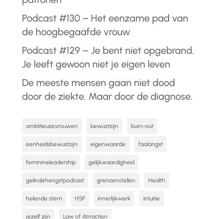
Podcast #130 – Het eenzame pad van
de hoogbegaafde vrouw
Podcast #129 – Je bent niet opgebrand.
Je leeft gewoon niet je eigen leven
De meeste mensen gaan niet dood
door de ziekte. Maar door de diagnose.
ambitieuzevrouwen
bewustzijn
burn-out
eenheidsbewustzijn
eigenwaarde
faalangst
feminineleadership
gelijkwaardigheid
gelindehengstpodcast
grenzenstellen
Health
helende stem
HSP
innerlijkwerk
intuitie
jezelf zijn
Law of Atrraction