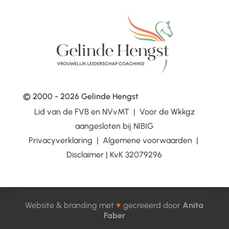
© 2000 - 2026 Gelinde Hengst
Lid van de FVB en NVvMT | Voor de Wkkgz
aangesloten bij
NIBIG
Privacyverklaring
|
Algemene voorwaarden
|
Disclaimer
|
KvK 32079296
Website & branding met
♥
gecreëerd door
Anita
Faber