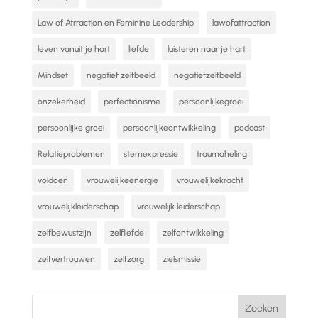
Law of Atrraction en Feminine Leadership
lawofattraction
leven vanuit je hart
liefde
luisteren naar je hart
Mindset
negatief zelfbeeld
negatiefzelfbeeld
onzekerheid
perfectionisme
persoonlijkegroei
persoonlijke groei
persoonlijkeontwikkeling
podcast
Relatieproblemen
stemexpressie
traumaheling
voldoen
vrouwelijkeenergie
vrouwelijkekracht
vrouwelijkleiderschap
vrouwelijk leiderschap
zelfbewustzijn
zelfliefde
zelfontwikkeling
zelfvertrouwen
zelfzorg
zielsmissie