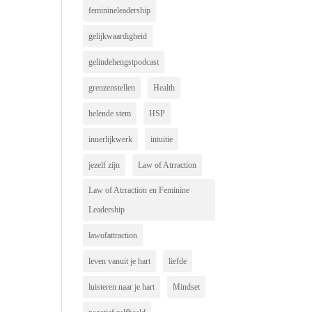
feminineleadership
gelijkwaardigheid
gelindehengstpodcast
grenzenstellen
Health
helende stem
HSP
innerlijkwerk
intuitie
jezelf zijn
Law of Atrraction
Law of Atrraction en Feminine
Leadership
lawofattraction
leven vanuit je hart
liefde
luisteren naar je hart
Mindset