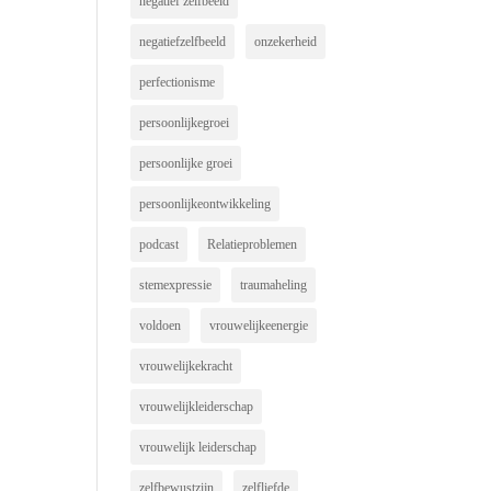
negatief zelfbeeld
negatiefzelfbeeld
onzekerheid
perfectionisme
persoonlijkegroei
persoonlijke groei
persoonlijkeontwikkeling
podcast
Relatieproblemen
stemexpressie
traumaheling
voldoen
vrouwelijkeenergie
vrouwelijkekracht
vrouwelijkleiderschap
vrouwelijk leiderschap
zelfbewustzijn
zelfliefde