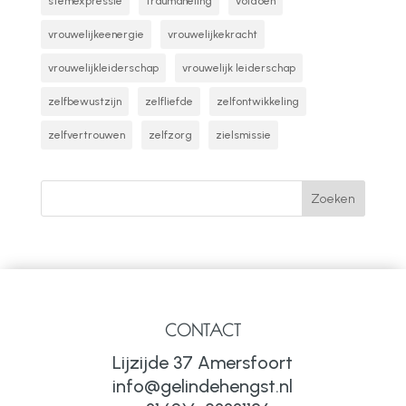
stemexpressie
traumaheling
voldoen
vrouwelijkeenergie
vrouwelijkekracht
vrouwelijkleiderschap
vrouwelijk leiderschap
zelfbewustzijn
zelfliefde
zelfontwikkeling
zelfvertrouwen
zelfzorg
zielsmissie
CONTACT
Lijzijde 37 Amersfoort
info@gelindehengst.nl