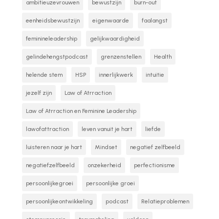
ambitieuzevrouwen
bewustzijn
burn-out
eenheidsbewustzijn
eigenwaarde
faalangst
feminineleadership
gelijkwaardigheid
gelindehengstpodcast
grenzenstellen
Health
helende stem
HSP
innerlijkwerk
intuitie
jezelf zijn
Law of Atrraction
Law of Atrraction en Feminine Leadership
lawofattraction
leven vanuit je hart
liefde
luisteren naar je hart
Mindset
negatief zelfbeeld
negatiefzelfbeeld
onzekerheid
perfectionisme
persoonlijkegroei
persoonlijke groei
persoonlijkeontwikkeling
podcast
Relatieproblemen