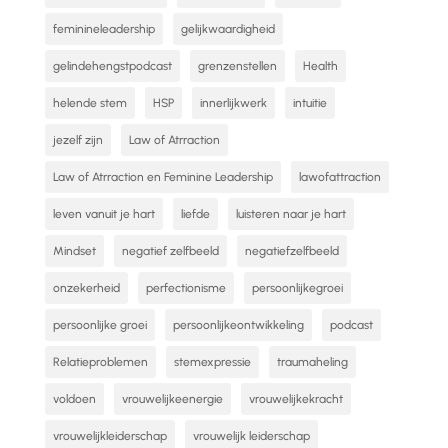
feminineleadership
gelijkwaardigheid
gelindehengstpodcast
grenzenstellen
Health
helende stem
HSP
innerlijkwerk
intuitie
jezelf zijn
Law of Atrraction
Law of Atrraction en Feminine Leadership
lawofattraction
leven vanuit je hart
liefde
luisteren naar je hart
Mindset
negatief zelfbeeld
negatiefzelfbeeld
onzekerheid
perfectionisme
persoonlijkegroei
persoonlijke groei
persoonlijkeontwikkeling
podcast
Relatieproblemen
stemexpressie
traumaheling
voldoen
vrouwelijkeenergie
vrouwelijkekracht
vrouwelijkleiderschap
vrouwelijk leiderschap