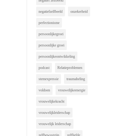
negatief zelfbeeld
negatiefzelfbeeld
onzekerheid
perfectionisme
persoonlijkegroei
persoonlijke groei
persoonlijkeontwikkeling
podcast
Relatieproblemen
stemexpressie
traumaheling
voldoen
vrouwelijkeenergie
vrouwelijkekracht
vrouwelijkleiderschap
vrouwelijk leiderschap
zelfbewustzijn
zelfliefde