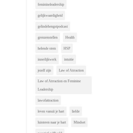
feminineleadership
gelijkwaardigheid
gelindehengstpodcast
grenzenstellen
Health
helende stem
HSP
innerlijkwerk
intuitie
jezelf zijn
Law of Atrraction
Law of Atrraction en Feminine
Leadership
lawofattraction
leven vanuit je hart
liefde
luisteren naar je hart
Mindset