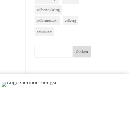
zelfontwikkeling
zelfvertrouwen
zelfzorg
zielsmissie