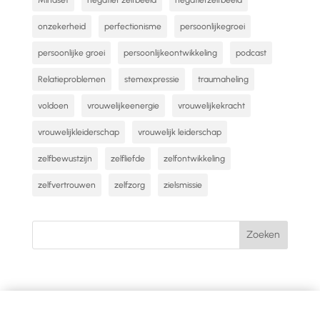
onzekerheid
perfectionisme
persoonlijkegroei
persoonlijke groei
persoonlijkeontwikkeling
podcast
Relatieproblemen
stemexpressie
traumaheling
voldoen
vrouwelijkeenergie
vrouwelijkekracht
vrouwelijkleiderschap
vrouwelijk leiderschap
zelfbewustzijn
zelfliefde
zelfontwikkeling
zelfvertrouwen
zelfzorg
zielsmissie