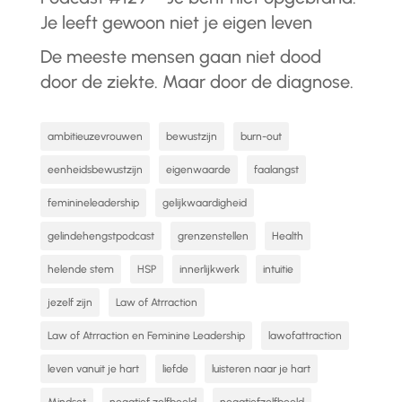
Je leeft gewoon niet je eigen leven
De meeste mensen gaan niet dood
door de ziekte. Maar door de diagnose.
ambitieuzevrouwen
bewustzijn
burn-out
eenheidsbewustzijn
eigenwaarde
faalangst
feminineleadership
gelijkwaardigheid
gelindehengstpodcast
grenzenstellen
Health
helende stem
HSP
innerlijkwerk
intuitie
jezelf zijn
Law of Atrraction
Law of Atrraction en Feminine Leadership
lawofattraction
leven vanuit je hart
liefde
luisteren naar je hart
Mindset
negatief zelfbeeld
negatiefzelfbeeld