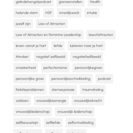
gelindehengstpodcast
grenzenstellen
Health
helende stem
HSP
innerlijkwerk
intuitie
jezelf zijn
Law of Atrraction
Law of Atrraction en Feminine Leadership
lawofattraction
leven vanuit je hart
liefde
luisteren naar je hart
Mindset
negatief zelfbeeld
negatiefzelfbeeld
onzekerheid
perfectionisme
persoonlijkegroei
persoonlijke groei
persoonlijkeontwikkeling
podcast
Relatieproblemen
stemexpressie
traumaheling
voldoen
vrouwelijkeenergie
vrouwelijkekracht
vrouwelijkleiderschap
vrouwelijk leiderschap
zelfbewustzijn
zelfliefde
zelfontwikkeling