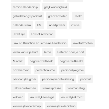
feminineleadership
gelijkwaardigheid
gelindehengstpodcast
grenzenstellen
Health
helende stem
HSP
innerlijkwerk
intuitie
jezelf zijn
Law of Atrraction
Law of Atrraction en Feminine Leadership
lawofattraction
leven vanuit je hart
liefde
luisteren naar je hart
Mindset
negatief zelfbeeld
negatiefzelfbeeld
onzekerheid
perfectionisme
persoonlijkegroei
persoonlijke groei
persoonlijkeontwikkeling
podcast
Relatieproblemen
stemexpressie
traumaheling
voldoen
vrouwelijkeenergie
vrouwelijkekracht
vrouwelijkleiderschap
vrouwelijk leiderschap