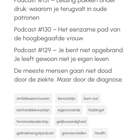
Podcast #131 – Leiding pakken onder
druk: waarom je terugvalt in oude
patronen
Podcast #130 – Het eenzame pad van
de hoogbegaafde vrouw
Podcast #129 – Je bent niet opgebrand.
Je leeft gewoon niet je eigen leven
De meeste mensen gaan niet dood
door de ziekte. Maar door de diagnose.
ambitieuzevrouwen
bewustzijn
burn-out
eenheidsbewustzijn
eigenwaarde
faalangst
feminineleadership
gelijkwaardigheid
gelindehengstpodcast
grenzenstellen
Health