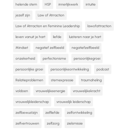
helende stem
HSP
innerlijkwerk
intuitie
jezelf zijn
Law of Atrraction
Law of Atrraction en Feminine Leadership
lawofattraction
leven vanuit je hart
liefde
luisteren naar je hart
Mindset
negatief zelfbeeld
negatiefzelfbeeld
onzekerheid
perfectionisme
persoonlijkegroei
persoonlijke groei
persoonlijkeontwikkeling
podcast
Relatieproblemen
stemexpressie
traumaheling
voldoen
vrouwelijkeenergie
vrouwelijkekracht
vrouwelijkleiderschap
vrouwelijk leiderschap
zelfbewustzijn
zelfliefde
zelfontwikkeling
zelfvertrouwen
zelfzorg
zielsmissie